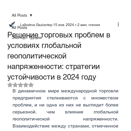
All Posts
Lalbatros Gaziantep
15 янв. 2024 г.
2 мин. чтения
All Posts
Решение торговых проблем в
Экспорт Турции
условиях глобальной
геополитической
напряженности: стратегии
устойчивости в 2024 году
Оценка: не число из 5 звезд.
В динамичном мире международной торговли 
предприятия сталкиваются с множеством 
проблем, и ни одна из них не выглядит более 
серьезной. чем влияние глобальной 
геополитической напряженности. 
Взаимодействие между странами, отмеченное 