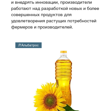
и внедрять инновации, производители
работают над разработкой новых и более
совершенных продуктов для
удовлетворения растущих потребностей
фермеров и производителей.
Зерно
Л'Альбатрос
Турция является крупным
производителем и экспортером зерна,
включая пшеницу, ячмень, кукурузу и
рис. Страна является одним из
крупнейших производителей и
экспортеров пшеницы в мире, с
политикой, поддерживающей развитие
сельского хозяйства.
<
>