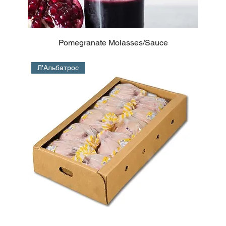
Pomegranate Molasses/Sauce
Л'Альбатрос