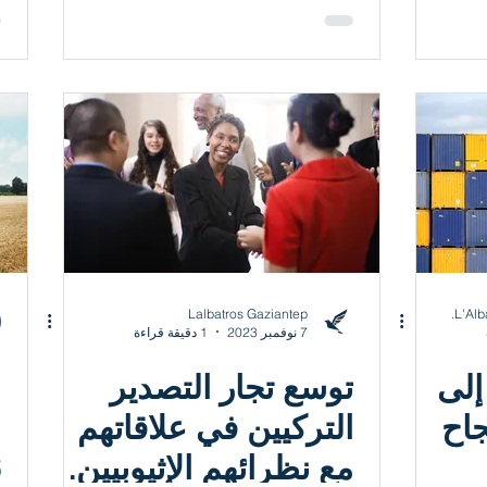
ونة
الأسعار والعجز الأوروبي
Lalbatros Gaziantep
L'Alb
7 نوفمبر 2023
1 دقيقة قراءة
إلى
توسع تجار التصدير
ع
جاح
التركيين في علاقاتهم
،
مع نظرائهم الإثيوبيين.
6