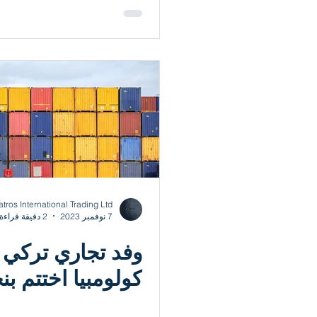
استراتيجيات المر
في عام 2024
atros International Trading Ltd.
7 نوفمبر 2023
2 دقيقة قراءة
وفد تجاري تركي 
كولومبيا اختتم بن