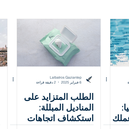
Lalbatros Gaziantep
6 فبراير 2025
2 دقيقة قراءة
الطلب المتزايد على
ا
ا:
المناديل المبللة:
ل
عملك
استكشاف اتجاهات
ا
في
سوق النظافة العالمية
ا