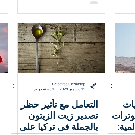
Lalbatros Gaziantep
19 ديسمبر 2023
1 دقيقة قراءة
يات
التعامل مع تأثير حظر
و
وترات
تصدير زيت الزيتون
مية:
بالجملة في تركيا على
أ