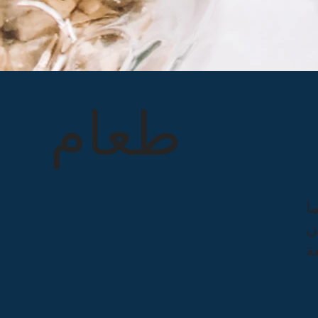
طعام
ا
ن