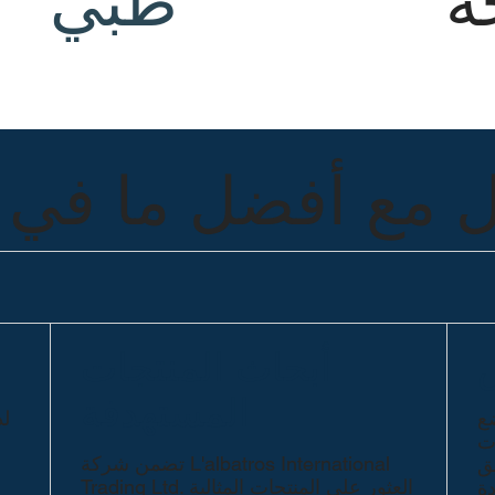
ة
طبي
 مع أفضل ما في ت
أبحاث المنتجات
المستهدفة
ضع
لد
ات
تضمن شركة L'albatros International
يق
Trading Ltd. العثور على المنتجات المثالية
دة