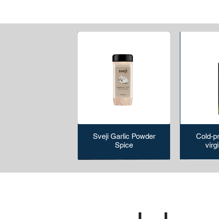
Sveji Garlic Powder
Cold-p
Spice
virgi