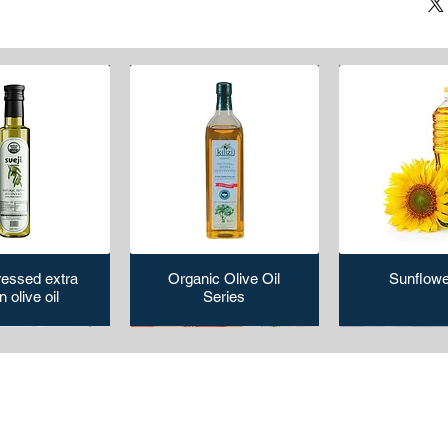
C flute
BC flute
EB flute
ressed extra
Organic Olive Oil
Sunflowe
n olive oil
Series