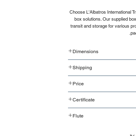
Choose L'Albatros International Tr
box solutions. Our supplied bo
transit and storage for various p
pa
Dimensions
Shipping
Customizable
Bulk shipment
Price
Pallet shipment
Worldwide shipment
Contact us
for a detailed price offer
Certificate
CE
Flute
ISO
E flute
B flute