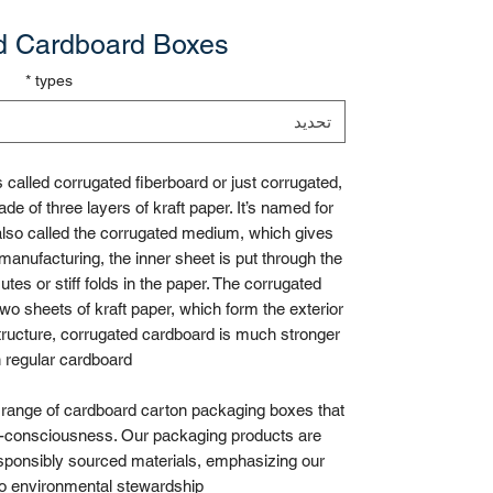
d Cardboard Boxes
*
types
تحديد
alled corrugated fiberboard or just corrugated,
de of three layers of kraft paper. It’s named for
 also called the corrugated medium, which gives
 manufacturing, the inner sheet is put through the
utes or stiff folds in the paper. The corrugated
o sheets of kraft paper, which form the exterior
structure, corrugated cardboard is much stronger
 regular cardboard.
 a range of cardboard carton packaging boxes that
-consciousness. Our packaging products are
esponsibly sourced materials, emphasizing our
 environmental stewardship.