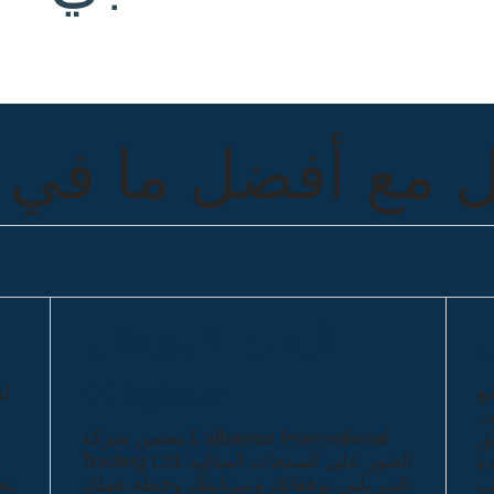
 مع أفضل ما في ت
أبحاث المنتجات
المستهدفة
ضع
لد
ات
تضمن شركة L'albatros International
يق
Trading Ltd. العثور على المنتجات المثالية
دة
التي تلبي توقعاتك وميزانيتك وخطة عملك
ب
نح