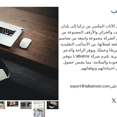
تب
متنوعة من الأثاث المكتبي من تركيا إلى بلدان
ب والخزائن والأرفف المصنوعة من
م الشركة مجموعة واسعة من تصاميم
فة لعملائها، من الأساليب التقليدية
حًا وعمليًا، ويوفر الراحة والدعم
للمستخدمين مع كونه جذابًا ومتينًا من الناحية البصرية. تلتزم شركة L'albatros بتوفير
للجودة والسلامة، مما يضمن حصول
احتياجاتهم وتوقعاتهم.
export