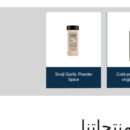
Sveji Garlic Powder
Cold-p
Spice
virgi
نتجاتنا