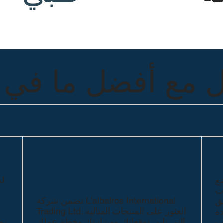
 مع أفضل ما في ت
أبحاث المنتجات
المستهدفة
ضع
لد
ات
تضمن شركة L'albatros International
يق
Trading Ltd. العثور على المنتجات المثالية
دة
التي تلبي توقعاتك وميزانيتك وخطة عملك
ب
نح