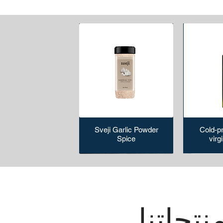
Sveji Garlic Powder
Cold-p
Spice
virgi
نتجاتنا