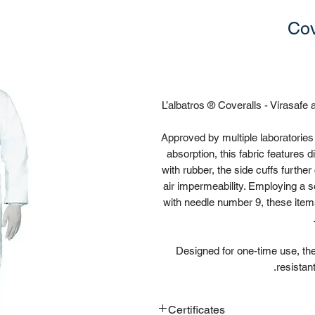
Cov
L’albatros ® Coveralls - Virasafe
Approved by multiple laboratories f
absorption, this fabric features 
with rubber, the side cuffs furthe
air impermeability. Employing a s
with needle number 9, these items
Designed for one-time use, the
resistan
Certificates