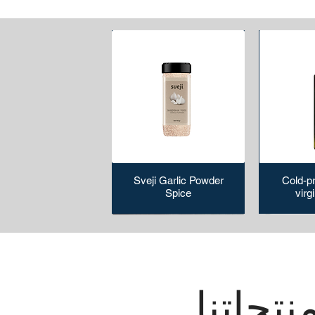
Sveji Garlic Powder
Cold-p
Spice
virgi
نتجاتنا