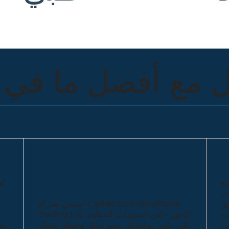
 مع أفضل ما في ت
أبحاث المنتجات
المستهدفة
ضع
لد
ات
تضمن شركة L'albatros International
يق
Trading Ltd. العثور على المنتجات المثالية
دة
التي تلبي توقعاتك وميزانيتك وخطة عملك
ب
نح