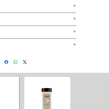
ffer
 level,
ss,
ce,
directions)
ensation on the film surface) feature),
coefficient of friction).