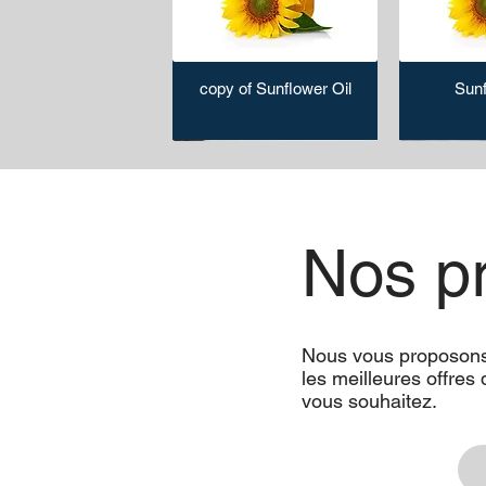
copy of Sunflower Oil
Sunf
Nos pr
Nous vous proposons 
Sveji Dried mint spice
Ovenable paper bowl
Frozen Chicken
Sveji Red
Ma
les meilleures offres 
pep
vous souhaitez.