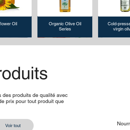
lower Oil
Organic Olive Oil
Cold-presse
Series
virgin oli
oduits
des produits de qualité avec
 crushed chili
rgarine
Plastic free paper bowl
Sveji Oregano Spice
PLA Coated
Ketchu
de prix pour tout produit que
per spice
Mayonn
bowl
Nourr
Voir tout