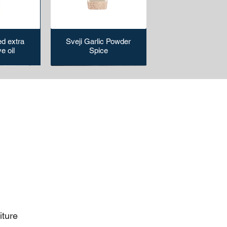
d extra
Sveji Garlic Powder
ve oil
Spice
 paper
p &
Microwave safe paper
Pomegranate
aise
Molasses/Sauce
bowl
iture