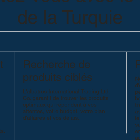
de la Turquie
t
Recherche de
P
produits ciblés
N
d
L'albatros International Trading Ltd.
p
Co. garantit de trouver les produits
b
optimaux qui répondent à vos
tr
attentes, votre budget, votre plan
av
d'affaires et vos délais.
le
sa
s.
e
a