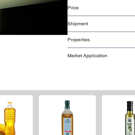
Customizable
Price
Contact us
for a detailed price o
Shipment
Bulk shipment
Properties
Pallet shipment
Worldwide shipment
Adhesion strength at the desired
Market Application
Low heat bonding temperature,
Desired level of hot-tack,
Dairies
Desired level of hardness-softne
Dried Foods and Snacks
Toughness at the desired level,
Fruits and Vegetables
Desired level of impact resistan
Oils and Spreads
Easy to tear (in both MD and TD 
Protein
Antifog feature (preventing cond
Food on the move
Desired level of lubricity (desired 
Household and Personal Care
Pet Food