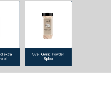
d extra
Sveji Garlic Powder
ve oil
Spice