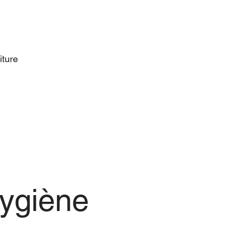
 paper
p &
Microwave safe paper
Pomegranate
aise
Molasses/Sauce
bowl
iture
ygiène