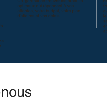
Co. garantit de trouver les produits
b
optimaux qui répondent à vos
tr
attentes, votre budget, votre plan
av
d'affaires et vos délais.
le
sa
s.
e
a
 de
n
-nous