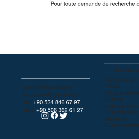
Pour toute demande de recherche de 
L'Albatro
À propos de 
Vision
info@lalbatrostr.com
Objectif strat
lalbatrostr@gmail.com
Culture
Tél :
+90 534 846 67 97
Commerce en 
Tél :
+90 506 362 61 27
Sensibilisatio
durabilité
Contactez-no