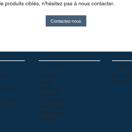
produits ciblés, n'hésitez pas à nous contacter.
Contactez-nous
s
Produits
Servi
nous
Textiles
Service
Santé
Politiqu
égique
Batiment
Hygiène
Türkiye
Automobile
n à la
Emballage
Alimentation
us
Meuble