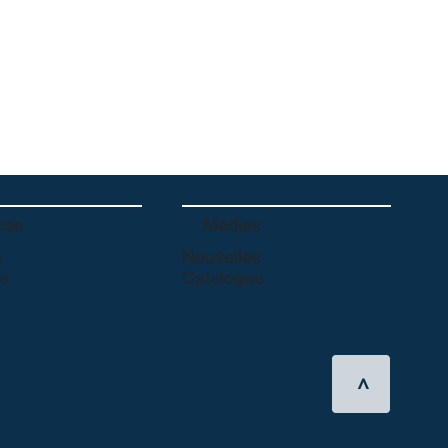
Médias
ces
Nouvelles
s
Catalogue
es
>