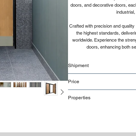
doors, and decorative doors, eac
industrial
Crafted with precision and quality
the highest standards, deliver
worldwide. Experience the strength
doors, enhancing both sec
Shipment
Bulk shipment
Price
Pallet shipment
Worldwide shipment
Contact us
for detailed price off
Properties
Premium quality