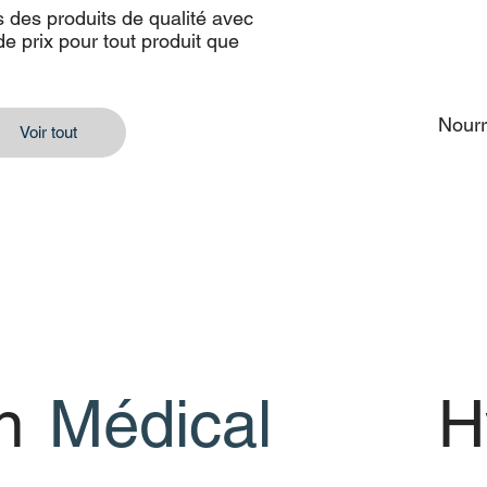
des produits de qualité avec
 crushed chili
rgarine
Plastic free paper bowl
Sveji Oregano Spice
PLA Coated
Ketchu
de prix pour tout produit que
per spice
Mayonn
bowl
Nourr
Voir tout
n
Médical
H