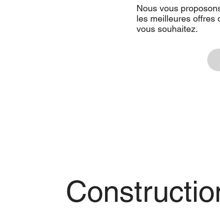
Nous vous proposons 
Sveji Dried mint spice
Ovenable paper bowl
Frozen Chicken
Sveji Red
Ma
les meilleures offres 
pep
vous souhaitez.
Constructio