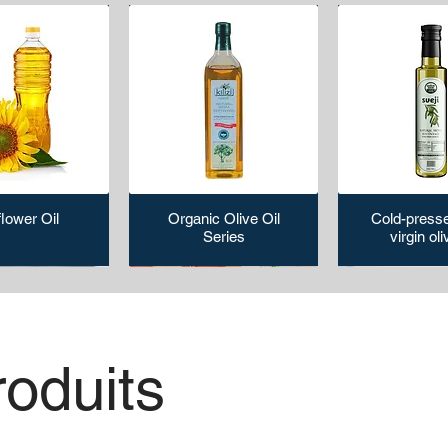
lower Oil
Organic Olive Oil
Cold-presse
Series
virgin oli
oduits