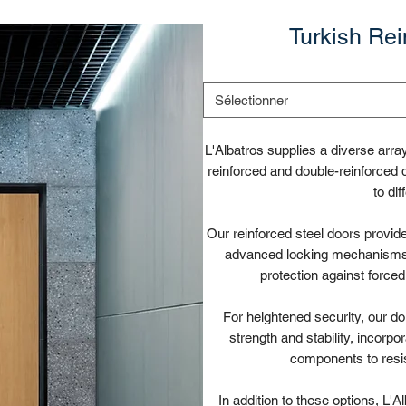
Turkish Rei
Sélectionner
L'Albatros supplies a diverse arra
reinforced and double-reinforced d
to di
Our reinforced steel doors provide 
advanced locking mechanisms 
protection against force
For heightened security, our do
strength and stability, incorpo
components to resis
In addition to these options, L'A