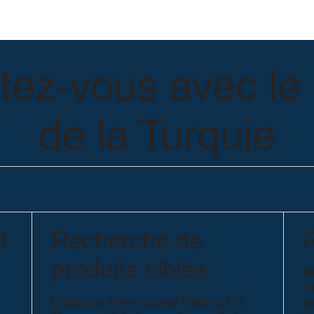
ez-vous avec le 
de la Turquie
t
Recherche de
P
produits ciblés
N
d
L'albatros International Trading Ltd.
p