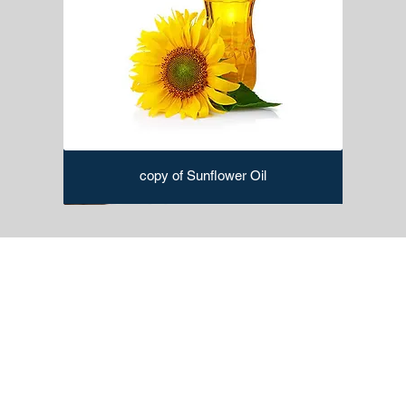
especially in mobile or rolling scaffolds.
Ladders:
Provide access to different levels of the
scaffold.
Outriggers:
Extensions attached to the base of
scaffolding to enhance stability.
Adjustable Leveling Jacks:
Used to level the
scaffolding on uneven surfaces.
Tie-off Points:
Anchor points for connecting safety
harnesses and lanyards.
copy of Sunflower Oil
Safet Equipment
Safety Harnesses:
Worn by workers to prevent falls
from heights.
Hard Hats:
Protect the head from falling objects and
overhead hazards.
Safety Nets:
Installed as a safety measure to catch
falling objects or personnel.
Safety Glasses/Goggles:
Eye protection against
debris, dust, or other hazards.
High-Visibility Clothing:
Enhances visibility of workers,
especially in low-light conditions.
Ear Protection:
Earplugs or earmuffs to guard against