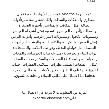
تقوم شركة L'Albatros بتصدير الأدوات اليدوية (مثل
المطارق والمفكات والشدات والكماشة والمناشير)أدوات
الطاقة (مثل المثاقب والمناشير وأجهزة الصنفرة
والمطاحن)أدوات القياس والتسوية (مثل أشرطة القياس
ومستويات الكحول ومستويات الليزر)الرسم وأدوات التزيين
(مثل الفرش، والبكرات، والكاشطات، والرشاشات) أدوات
التبليط (مثل قواطع البلاط، وفواصل البلاط، والمسجات)
أدوات البناء والخرسانة (مثل خلاطات الخرسانة، والمجات،
والعوامات، والمحافط) السقالات والسلالم معدات السلامة
(مثل: ، القبعات الصلبة، نظارات السلامة، القفازات، حماية
الأذن). قد يختلف النطاق الدقيق لأدوات البناء التي تصدرها
L'albatros اعتمادًا على طلب العملاء واتجاهات السوق.
لمزيد من المعلومات لا تتردد في الاتصال بنا
علىexport@lalbatrostr.com