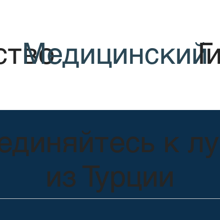
ство
Медицинский
Г
единяйтесь к л
из Турции