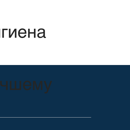
игиена
учшему