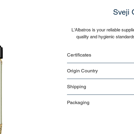
Sveji
L'Albatros is your reliable suppli
quality and hygienic standard
Certificates
CE
Origin Country
ISO
Türkiye
Shipping
Bulk
Packaging
Pallet
115 Gr (spice bottle) - 5KG - 1