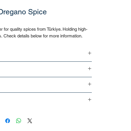
 Oregano Spice
er for quality spices from Türkiye. Holding high-
s. Check details below for more information.
0KG -20 KG