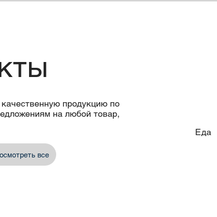
кты
 crushed chili
rgarine
Plastic free paper bowl
Sveji Oregano Spice
PLA Coated
Ketchu
per spice
Mayonn
bowl
 качественную продукцию по
едложениям на любой товар,
Еда
осмотреть все