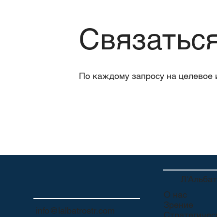
Связаться
По каждому запросу на целевое 
Л'Альба
О нас
Зрение
info@lalbatrostr.com
Стратегичес