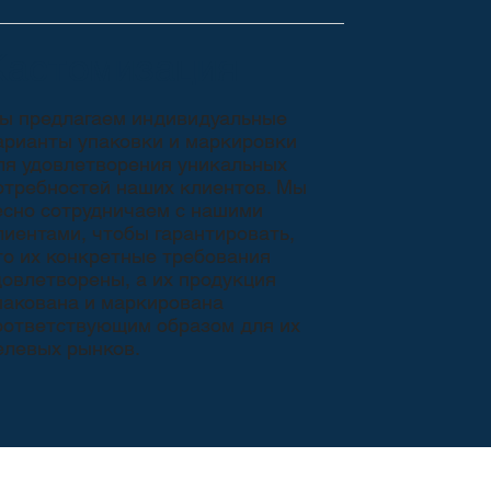
Кастомизация
ы предлагаем индивидуальные
арианты упаковки и маркировки
ля удовлетворения уникальных
отребностей наших клиентов. Мы
есно сотрудничаем с нашими
лиентами, чтобы гарантировать,
то их конкретные требования
довлетворены, а их продукция
пакована и маркирована
оответствующим образом для их
елевых рынков.