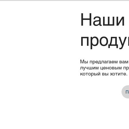
Наши
проду
Sveji Dried mint spice
Ovenable paper bowl
Frozen Chicken
Sveji Red
Ma
pep
Мы предлагаем вам
лучшим ценовым пр
который вы хотите.
П