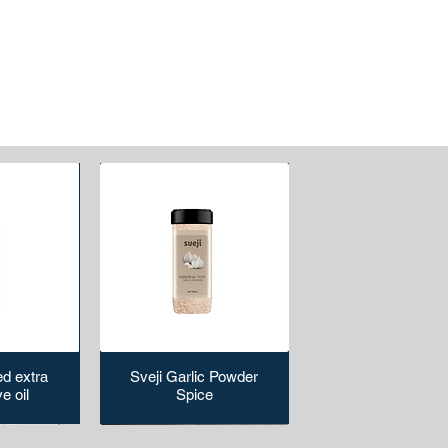
d extra
Sveji Garlic Powder
ve oil
Spice