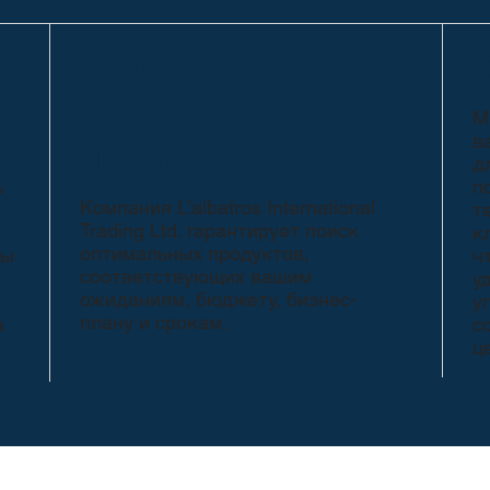
Целевые
исследования
М
в
продуктов
д
ь
п
Компания L'albatros International
т
Trading Ltd. гарантирует поиск
к
оптимальных продуктов,
Мы
ч
соответствующих вашим
у
ожиданиям, бюджету, бизнес-
у
плану и срокам.
а
с
ц